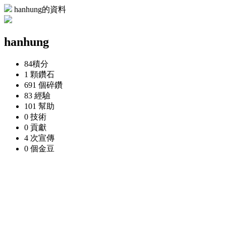
hanhung的資料
hanhung
84
積分
1 顆
鑽石
691 個
碎鑽
83
經驗
101
幫助
0
技術
0
貢獻
4 次
宣傳
0 個
金豆