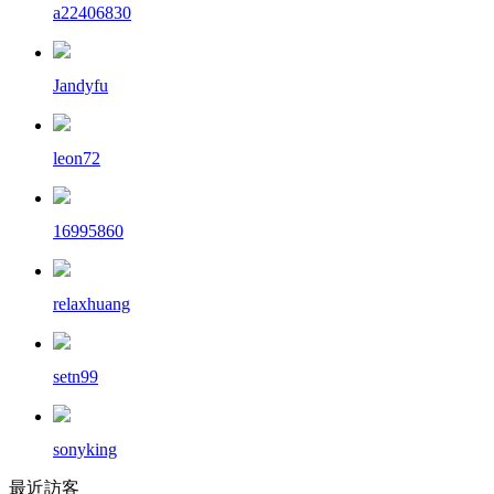
a22406830
Jandyfu
leon72
16995860
relaxhuang
setn99
sonyking
最近訪客