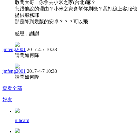
敢問大哥---你拿去小米之家(台北)嘛？
怎跟他說的理由？小米之家會幫你刷機？我打線上客服他
提供服務耶
那是降到幾版的安卓？？？可以飛
感恩，謝謝
jmfeng2001
2017-4-7 10:38
請問如何降
jmfeng2001
2017-4-7 10:38
請問如何降
查看全部
好友
ruhcard