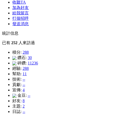
收聽TA
加為好友
給我留言
打個招呼
發送消息
統計信息
已有
252
人來訪過
積分:
288
鑽石:
30
碎鑽:
11236
經驗:
288
幫助:
11
技術:
--
貢獻:
--
宣傳:
4
金豆:
--
好友:
8
主題:
2
日誌:
--