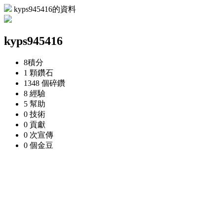
kyps945416的資料
kyps945416
8
積分
1 顆
鑽石
1348 個
碎鑽
8
經驗
5
幫助
0
技術
0
貢獻
0 次
宣傳
0 個
金豆