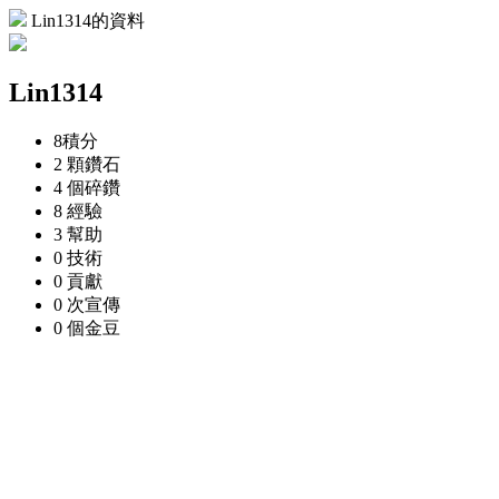
Lin1314的資料
Lin1314
8
積分
2 顆
鑽石
4 個
碎鑽
8
經驗
3
幫助
0
技術
0
貢獻
0 次
宣傳
0 個
金豆