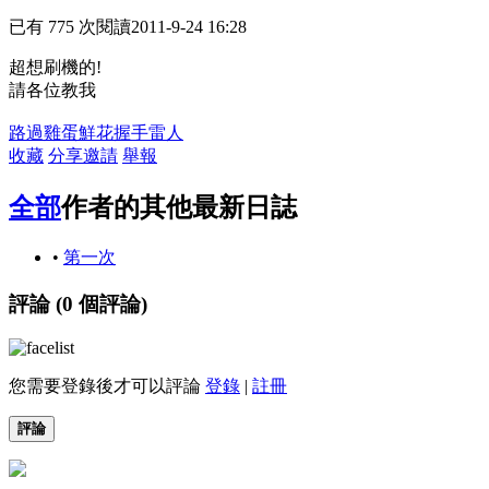
已有 775 次閱讀
2011-9-24 16:28
超想刷機的!
請各位教我
路過
雞蛋
鮮花
握手
雷人
收藏
分享
邀請
舉報
全部
作者的其他最新日誌
•
第一次
評論 (
0
個評論)
您需要登錄後才可以評論
登錄
|
註冊
評論