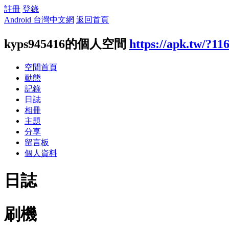
註冊
登錄
Android 台灣中文網
返回首頁
kyps945416的個人空間
https://apk.tw/?11
空間首頁
動態
記錄
日誌
相冊
主題
分享
留言板
個人資料
日誌
刷機