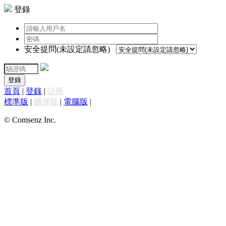
登錄
安全提問(未設定請忽略)
登錄
首頁
|
登錄
|
註冊
標準版
|
觸屏版
|
電腦版
|
© Comsenz Inc.