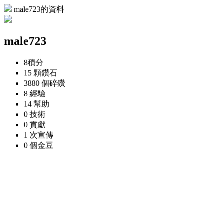
male723的資料
male723
8
積分
15 顆
鑽石
3880 個
碎鑽
8
經驗
14
幫助
0
技術
0
貢獻
1 次
宣傳
0 個
金豆