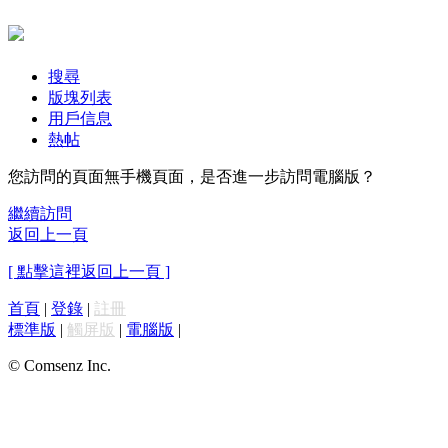
搜尋
版塊列表
用戶信息
熱帖
您訪問的頁面無手機頁面，是否進一步訪問電腦版？
繼續訪問
返回上一頁
[ 點擊這裡返回上一頁 ]
首頁
|
登錄
|
註冊
標準版
|
觸屏版
|
電腦版
|
© Comsenz Inc.