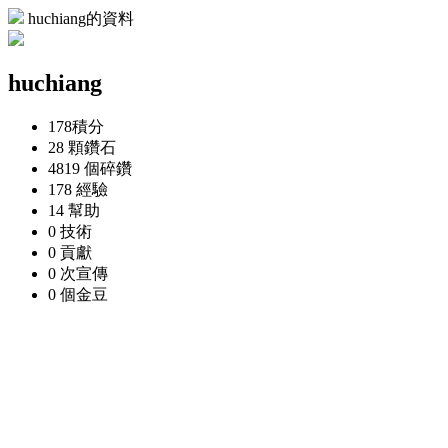
huchiang的資料
huchiang
178
積分
28 顆
鑽石
4819 個
碎鑽
178
經驗
14
幫助
0
技術
0
貢獻
0 次
宣傳
0 個
金豆