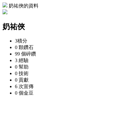
奶祐俠的資料
奶祐俠
3
積分
0 顆
鑽石
99 個
碎鑽
3
經驗
0
幫助
0
技術
0
貢獻
6 次
宣傳
0 個
金豆