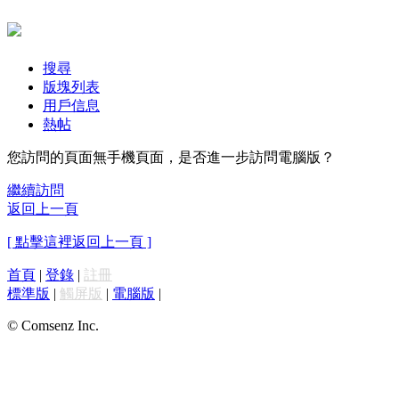
搜尋
版塊列表
用戶信息
熱帖
您訪問的頁面無手機頁面，是否進一步訪問電腦版？
繼續訪問
返回上一頁
[ 點擊這裡返回上一頁 ]
首頁
|
登錄
|
註冊
標準版
|
觸屏版
|
電腦版
|
© Comsenz Inc.