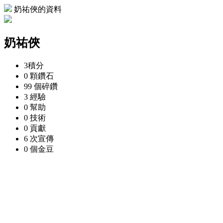
奶祐俠的資料
奶祐俠
3
積分
0 顆
鑽石
99 個
碎鑽
3
經驗
0
幫助
0
技術
0
貢獻
6 次
宣傳
0 個
金豆