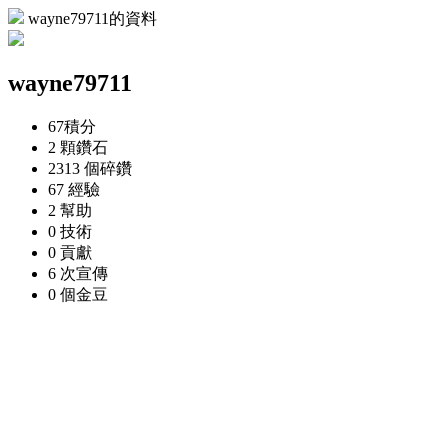
wayne79711的資料
wayne79711
67
積分
2 顆
鑽石
2313 個
碎鑽
67
經驗
2
幫助
0
技術
0
貢獻
6 次
宣傳
0 個
金豆