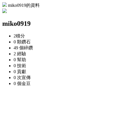
miko0919的資料
miko0919
2
積分
0 顆
鑽石
49 個
碎鑽
2
經驗
0
幫助
0
技術
0
貢獻
0 次
宣傳
0 個
金豆