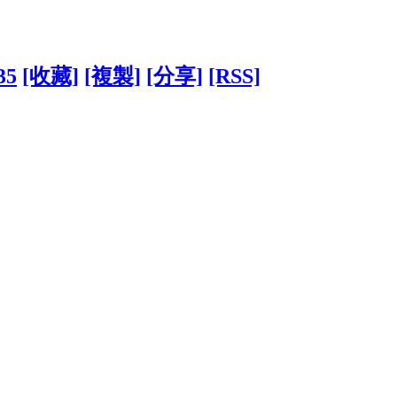
35
[收藏]
[複製]
[分享]
[RSS]