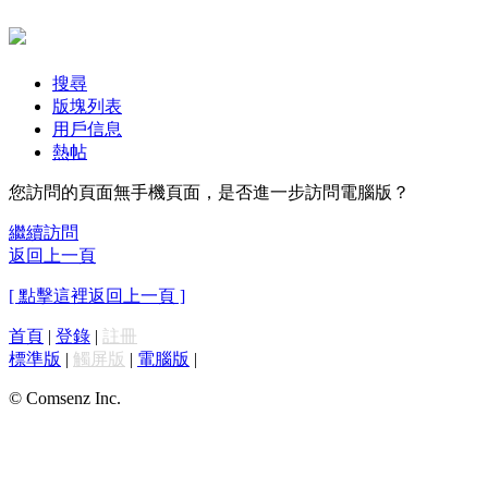
搜尋
版塊列表
用戶信息
熱帖
您訪問的頁面無手機頁面，是否進一步訪問電腦版？
繼續訪問
返回上一頁
[ 點擊這裡返回上一頁 ]
首頁
|
登錄
|
註冊
標準版
|
觸屏版
|
電腦版
|
© Comsenz Inc.