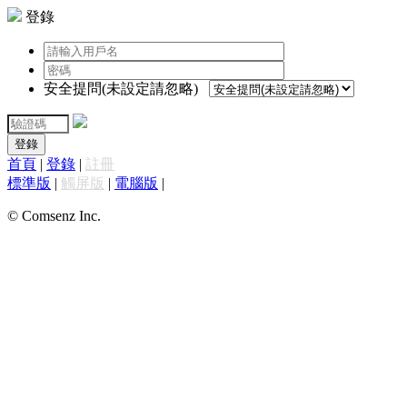
登錄
安全提問(未設定請忽略)
登錄
首頁
|
登錄
|
註冊
標準版
|
觸屏版
|
電腦版
|
© Comsenz Inc.