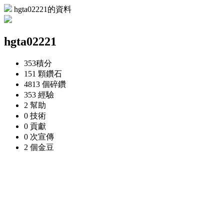
hgta02221的資料
hgta02221
353
積分
151 顆
鑽石
4813 個
碎鑽
353
經驗
2
幫助
0
技術
0
貢獻
0 次
宣傳
2 個
金豆