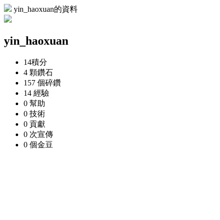
yin_haoxuan的資料
yin_haoxuan
14
積分
4 顆
鑽石
157 個
碎鑽
14
經驗
0
幫助
0
技術
0
貢獻
0 次
宣傳
0 個
金豆