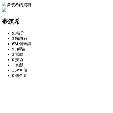
夢筑希的資料
夢筑希
91
積分
3 顆
鑽石
624 個
碎鑽
91
經驗
3
幫助
0
技術
1
貢獻
1 次
宣傳
0 個
金豆