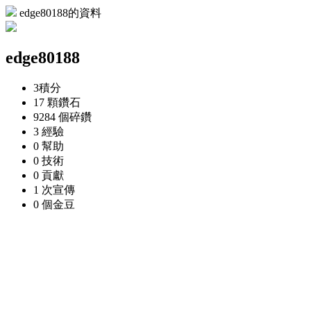
edge80188的資料
edge80188
3
積分
17 顆
鑽石
9284 個
碎鑽
3
經驗
0
幫助
0
技術
0
貢獻
1 次
宣傳
0 個
金豆