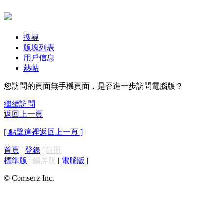
搜尋
版塊列表
用戶信息
熱帖
您訪問的頁面無手機頁面，是否進一步訪問電腦版？
繼續訪問
返回上一頁
[ 點擊這裡返回上一頁 ]
首頁
|
登錄
|
註冊
標準版
|
觸屏版
|
電腦版
|
© Comsenz Inc.