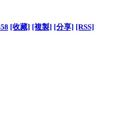
358
[收藏]
[複製]
[分享]
[RSS]