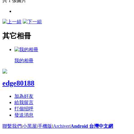
共 1 張圖片
其它相冊
我的相冊
edge80188
加為好友
給我留言
打個招呼
發送消息
聯繫我們
|
小黑屋
|
手機版
|
Archiver
|
Android 台灣中文網