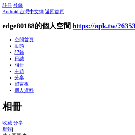
註冊
登錄
Android 台灣中文網
返回首頁
edge80188的個人空間
https://apk.tw/?635
空間首頁
動態
記錄
日誌
相冊
主題
分享
留言板
個人資料
相冊
收藏
分享
舉報
|