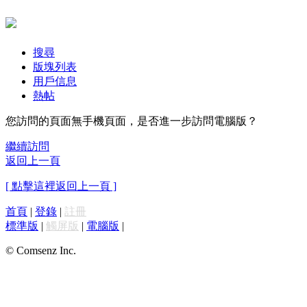
搜尋
版塊列表
用戶信息
熱帖
您訪問的頁面無手機頁面，是否進一步訪問電腦版？
繼續訪問
返回上一頁
[ 點擊這裡返回上一頁 ]
首頁
|
登錄
|
註冊
標準版
|
觸屏版
|
電腦版
|
© Comsenz Inc.