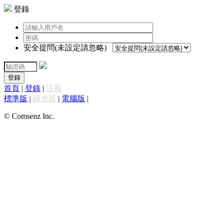
登錄
安全提問(未設定請忽略)
登錄
首頁
|
登錄
|
註冊
標準版
|
觸屏版
|
電腦版
|
© Comsenz Inc.