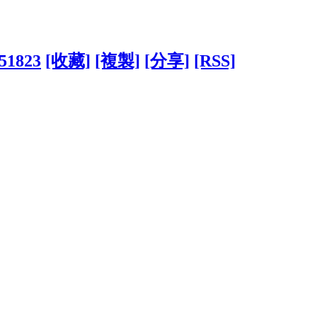
051823
[收藏]
[複製]
[分享]
[RSS]