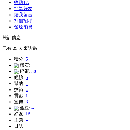
收聽TA
加為好友
給我留言
打個招呼
發送消息
統計信息
已有
25
人來訪過
積分:
5
鑽石:
--
碎鑽:
30
經驗:
5
幫助:
--
技術:
--
貢獻:
1
宣傳:
3
金豆:
--
好友:
16
主題:
--
日誌:
--