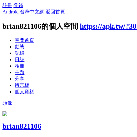
註冊
登錄
Android 台灣中文網
返回首頁
brian821106的個人空間
https://apk.tw/?3
空間首頁
動態
記錄
日誌
相冊
主題
分享
留言板
個人資料
頭像
brian821106