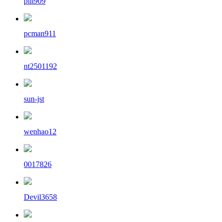
pili909
pcman911
nt2501192
sun-jst
wenhao12
0017826
Devil3658