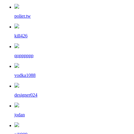
polier.tw
kill426
qopppppp
vodka1088
designer024
jodan