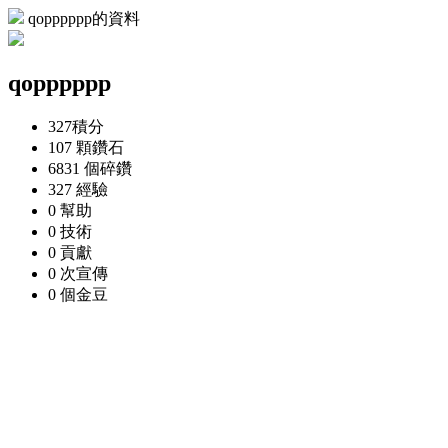
qopppppp的資料
qopppppp
327
積分
107 顆
鑽石
6831 個
碎鑽
327
經驗
0
幫助
0
技術
0
貢獻
0 次
宣傳
0 個
金豆