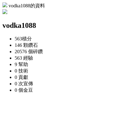
vodka1088的資料
vodka1088
563
積分
146 顆
鑽石
20576 個
碎鑽
563
經驗
9
幫助
0
技術
0
貢獻
0 次
宣傳
0 個
金豆