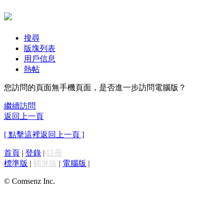
搜尋
版塊列表
用戶信息
熱帖
您訪問的頁面無手機頁面，是否進一步訪問電腦版？
繼續訪問
返回上一頁
[ 點擊這裡返回上一頁 ]
首頁
|
登錄
|
註冊
標準版
|
觸屏版
|
電腦版
|
© Comsenz Inc.