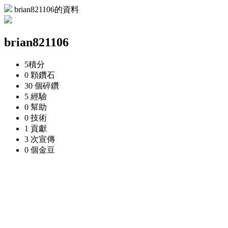
brian821106的資料
brian821106
5
積分
0 顆
鑽石
30 個
碎鑽
5
經驗
0
幫助
0
技術
1
貢獻
3 次
宣傳
0 個
金豆