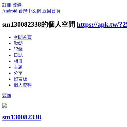
註冊
登錄
Android 台灣中文網
返回首頁
sm130082338的個人空間
https://apk.tw/?
空間首頁
動態
記錄
日誌
相冊
主題
分享
留言板
個人資料
頭像
sm130082338