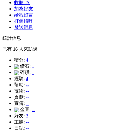
收聽TA
加為好友
給我留言
打個招呼
發送消息
統計信息
已有
16
人來訪過
積分:
4
鑽石:
1
碎鑽:
1
經驗:
4
幫助:
--
技術:
--
貢獻:
--
宣傳:
--
金豆:
--
好友:
3
主題:
--
日誌:
--