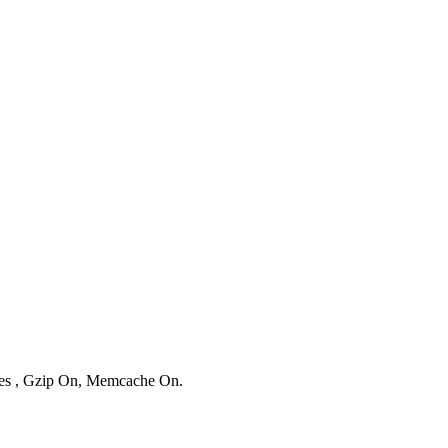
ries , Gzip On, Memcache On.