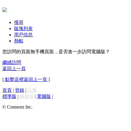
搜尋
版塊列表
用戶信息
熱帖
您訪問的頁面無手機頁面，是否進一步訪問電腦版？
繼續訪問
返回上一頁
[ 點擊這裡返回上一頁 ]
首頁
|
登錄
|
註冊
標準版
|
觸屏版
|
電腦版
|
© Comsenz Inc.