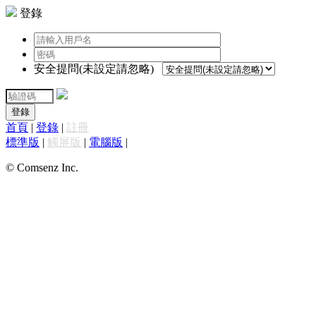
登錄
安全提問(未設定請忽略)
登錄
首頁
|
登錄
|
註冊
標準版
|
觸屏版
|
電腦版
|
© Comsenz Inc.