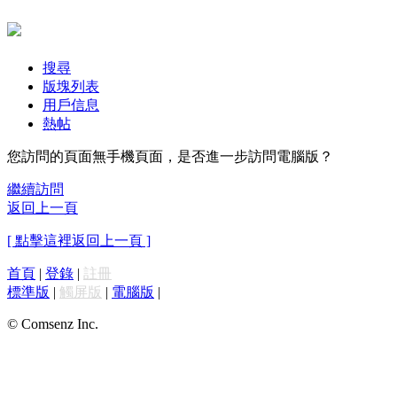
搜尋
版塊列表
用戶信息
熱帖
您訪問的頁面無手機頁面，是否進一步訪問電腦版？
繼續訪問
返回上一頁
[ 點擊這裡返回上一頁 ]
首頁
|
登錄
|
註冊
標準版
|
觸屏版
|
電腦版
|
© Comsenz Inc.