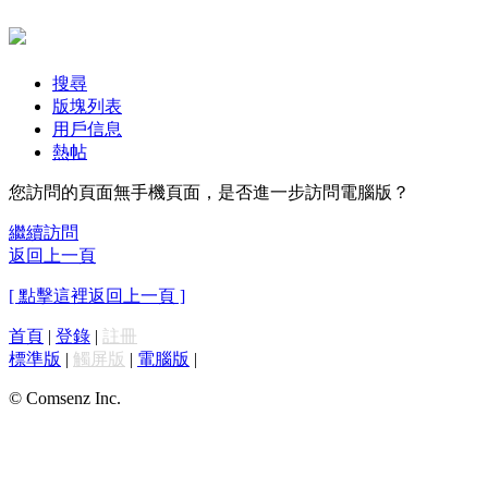
搜尋
版塊列表
用戶信息
熱帖
您訪問的頁面無手機頁面，是否進一步訪問電腦版？
繼續訪問
返回上一頁
[ 點擊這裡返回上一頁 ]
首頁
|
登錄
|
註冊
標準版
|
觸屏版
|
電腦版
|
© Comsenz Inc.