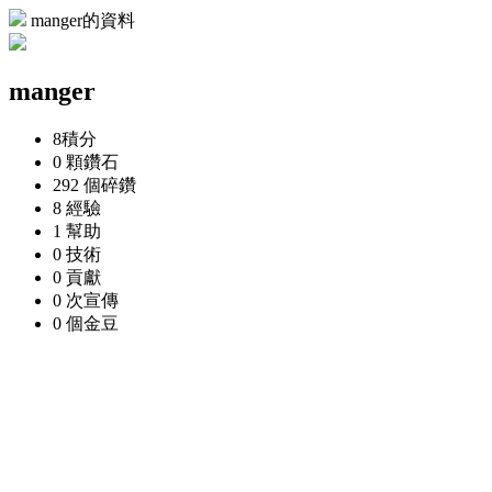
manger的資料
manger
8
積分
0 顆
鑽石
292 個
碎鑽
8
經驗
1
幫助
0
技術
0
貢獻
0 次
宣傳
0 個
金豆