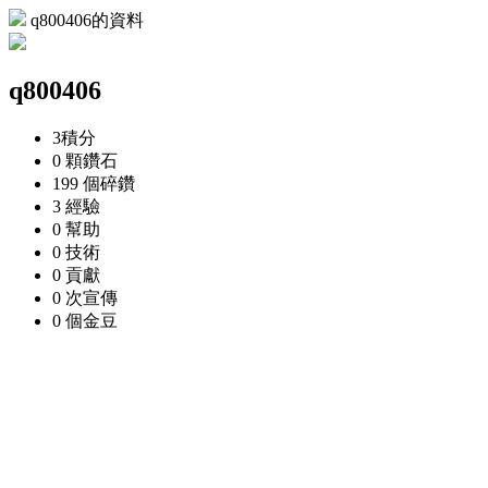
q800406的資料
q800406
3
積分
0 顆
鑽石
199 個
碎鑽
3
經驗
0
幫助
0
技術
0
貢獻
0 次
宣傳
0 個
金豆