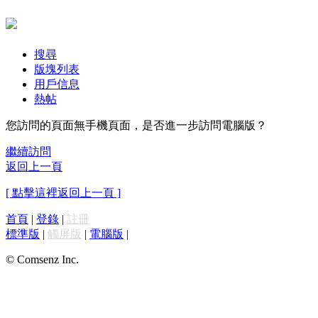
搜尋
版塊列表
用戶信息
熱帖
您訪問的頁面無手機頁面，是否進一步訪問電腦版？
繼續訪問
返回上一頁
[ 點擊這裡返回上一頁 ]
首頁
|
登錄
|
註冊
標準版
|
觸屏版
|
電腦版
|
© Comsenz Inc.