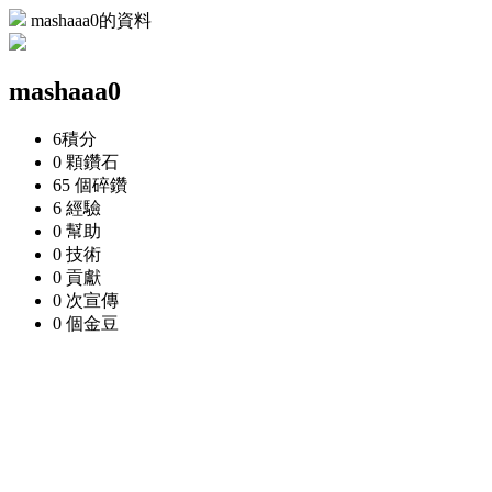
mashaaa0的資料
mashaaa0
6
積分
0 顆
鑽石
65 個
碎鑽
6
經驗
0
幫助
0
技術
0
貢獻
0 次
宣傳
0 個
金豆