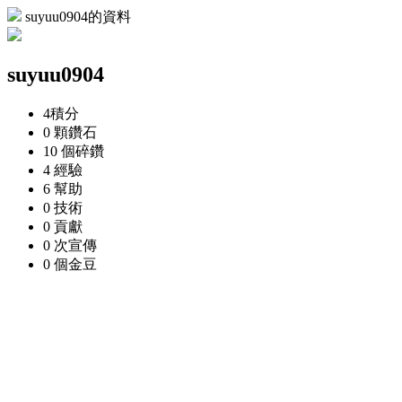
suyuu0904的資料
suyuu0904
4
積分
0 顆
鑽石
10 個
碎鑽
4
經驗
6
幫助
0
技術
0
貢獻
0 次
宣傳
0 個
金豆