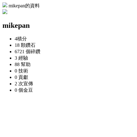
mikepan的資料
mikepan
4
積分
18 顆
鑽石
6721 個
碎鑽
3
經驗
88
幫助
0
技術
0
貢獻
2 次
宣傳
0 個
金豆