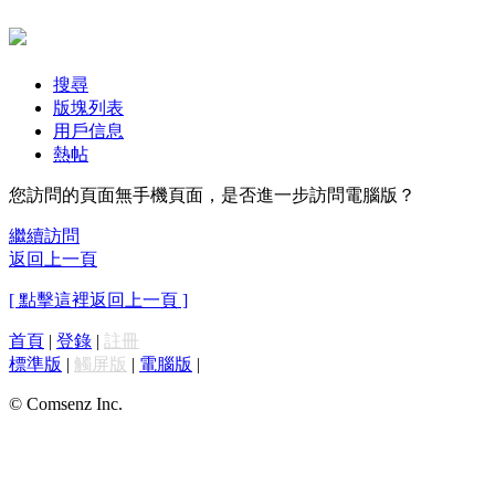
搜尋
版塊列表
用戶信息
熱帖
您訪問的頁面無手機頁面，是否進一步訪問電腦版？
繼續訪問
返回上一頁
[ 點擊這裡返回上一頁 ]
首頁
|
登錄
|
註冊
標準版
|
觸屏版
|
電腦版
|
© Comsenz Inc.