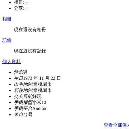
相冊:
--
分享:
--
相冊
現在還沒有相冊
記錄
現在還沒有記錄
個人資料
性別
男
生日
1973 年 11 月 22 日
出生地
台灣 桃園市
居住地
台灣 桃園市
交友目的
好玩
手機機型
小米10
手機平台
Android
來自
台灣
查看全部個