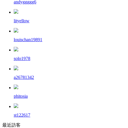
andyggggg6
lityellow
louischan19891
solo1978
a26781342
phitosia
st122617
最近訪客