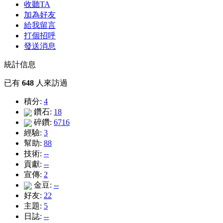
收聽TA
加為好友
給我留言
打個招呼
發送消息
統計信息
已有
648
人來訪過
積分:
4
鑽石:
18
碎鑽:
6716
經驗:
3
幫助:
88
技術:
--
貢獻:
--
宣傳:
2
金豆:
--
好友:
22
主題:
5
日誌:
--