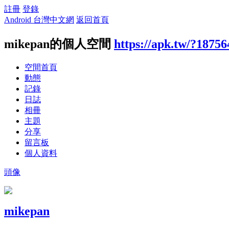
註冊
登錄
Android 台灣中文網
返回首頁
mikepan的個人空間
https://apk.tw/?18756
空間首頁
動態
記錄
日誌
相冊
主題
分享
留言板
個人資料
頭像
mikepan