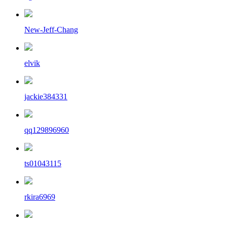
New-Jeff-Chang
elvik
jackie384331
qq129896960
ts01043115
rkira6969