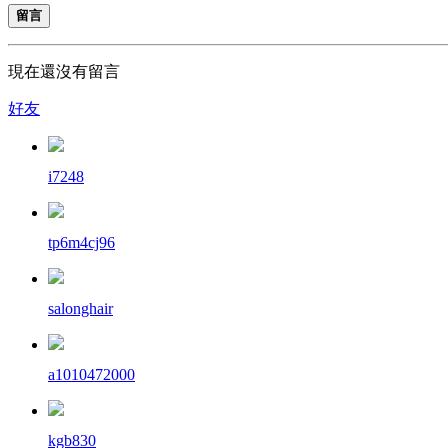
留言
現在還沒有留言
好友
i7248
tp6m4cj96
salonghair
a1010472000
kgb830