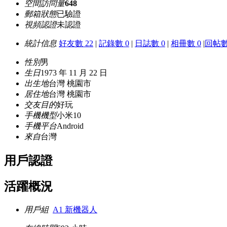
空間訪問量
648
郵箱狀態
已驗證
視頻認證
未認證
統計信息
好友數 22
|
記錄數 0
|
日誌數 0
|
相冊數 0
|
回帖數
性別
男
生日
1973 年 11 月 22 日
出生地
台灣 桃園市
居住地
台灣 桃園市
交友目的
好玩
手機機型
小米10
手機平台
Android
來自
台灣
用戶認證
活躍概況
用戶組
A1 新機器人