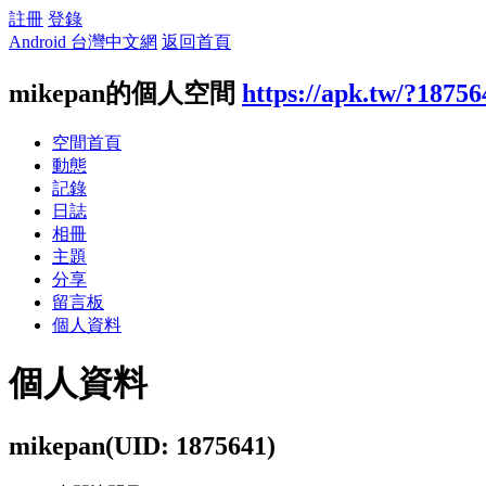
註冊
登錄
Android 台灣中文網
返回首頁
mikepan的個人空間
https://apk.tw/?18756
空間首頁
動態
記錄
日誌
相冊
主題
分享
留言板
個人資料
個人資料
mikepan
(UID: 1875641)