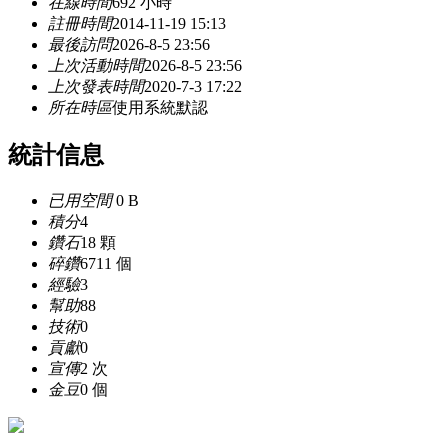
在線時間
692 小時
註冊時間
2014-11-19 15:13
最後訪問
2026-8-5 23:56
上次活動時間
2026-8-5 23:56
上次發表時間
2020-7-3 17:22
所在時區
使用系統默認
統計信息
已用空間
0 B
積分
4
鑽石
18 顆
碎鑽
6711 個
經驗
3
幫助
88
技術
0
貢獻
0
宣傳
2 次
金豆
0 個