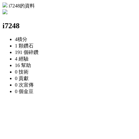
i7248的資料
i7248
4
積分
1 顆
鑽石
191 個
碎鑽
4
經驗
16
幫助
0
技術
0
貢獻
0 次
宣傳
0 個
金豆