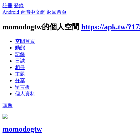
註冊
登錄
Android 台灣中文網
返回首頁
momodogtw的個人空間
https://apk.tw/?1
空間首頁
動態
記錄
日誌
相冊
主題
分享
留言板
個人資料
頭像
momodogtw