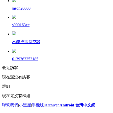
jason20000
s900163xc
不能成事是空談
0139363253185
最近訪客
現在還沒有訪客
群組
現在還沒有群組
聯繫我們
|
小黑屋
|
手機版
|
Archiver
|
Android 台灣中文網