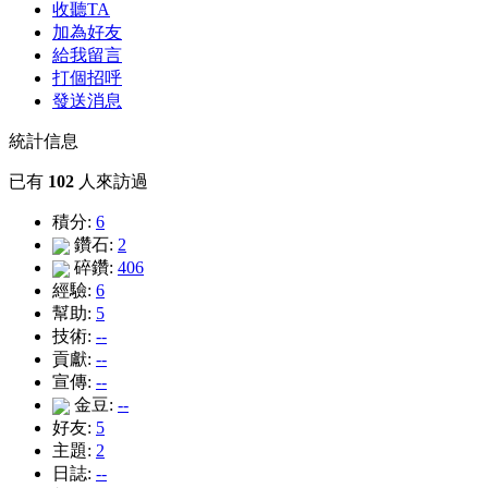
收聽TA
加為好友
給我留言
打個招呼
發送消息
統計信息
已有
102
人來訪過
積分:
6
鑽石:
2
碎鑽:
406
經驗:
6
幫助:
5
技術:
--
貢獻:
--
宣傳:
--
金豆:
--
好友:
5
主題:
2
日誌:
--