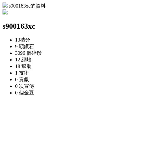
s900163xc的資料
s900163xc
13
積分
9 顆
鑽石
3096 個
碎鑽
12
經驗
18
幫助
1
技術
0
貢獻
0 次
宣傳
0 個
金豆