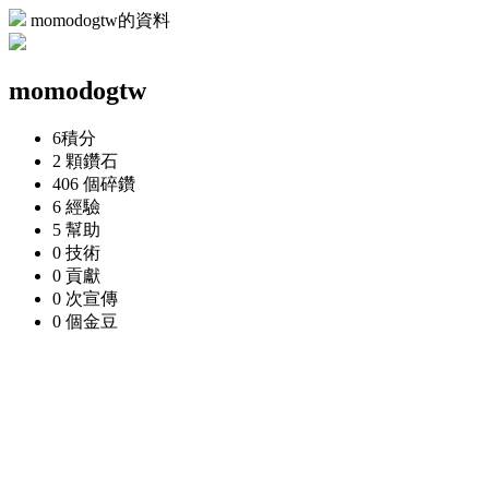
momodogtw的資料
momodogtw
6
積分
2 顆
鑽石
406 個
碎鑽
6
經驗
5
幫助
0
技術
0
貢獻
0 次
宣傳
0 個
金豆