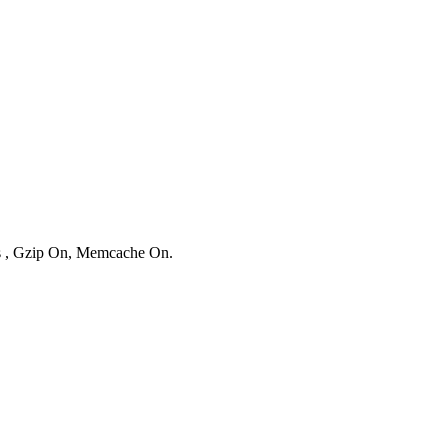
es , Gzip On, Memcache On.