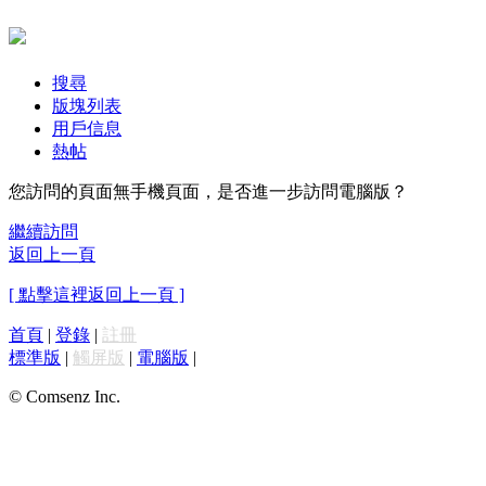
搜尋
版塊列表
用戶信息
熱帖
您訪問的頁面無手機頁面，是否進一步訪問電腦版？
繼續訪問
返回上一頁
[ 點擊這裡返回上一頁 ]
首頁
|
登錄
|
註冊
標準版
|
觸屏版
|
電腦版
|
© Comsenz Inc.